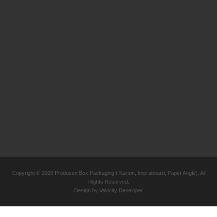
Copyright © 2026 Produsen Box Packaging ( Karton, Impraboard, Paper Angle). All
Rights Reserved.
Design by
Velocity Developer