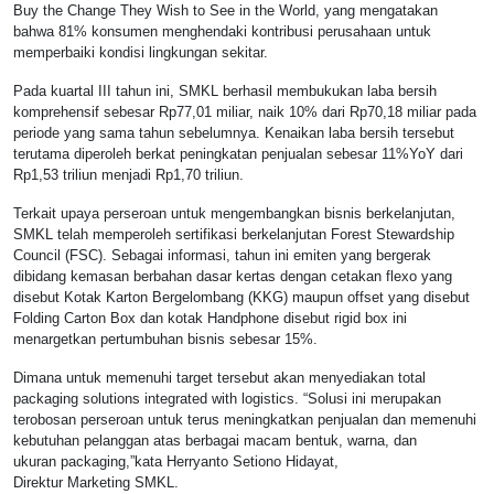
Buy the Change They Wish to See in the World, yang mengatakan
bahwa 81% konsumen menghendaki kontribusi perusahaan untuk
memperbaiki kondisi lingkungan sekitar.
Pada kuartal III tahun ini, SMKL berhasil membukukan laba bersih
komprehensif sebesar Rp77,01 miliar, naik 10% dari Rp70,18 miliar pada
periode yang sama tahun sebelumnya. Kenaikan laba bersih tersebut
terutama diperoleh berkat peningkatan penjualan sebesar 11%YoY dari
Rp1,53 triliun menjadi Rp1,70 triliun.
Terkait upaya perseroan untuk mengembangkan bisnis berkelanjutan,
SMKL telah memperoleh sertifikasi berkelanjutan Forest Stewardship
Council (FSC). Sebagai informasi, tahun ini emiten yang bergerak
dibidang kemasan berbahan dasar kertas dengan cetakan flexo yang
disebut Kotak Karton Bergelombang (KKG) maupun offset yang disebut
Folding Carton Box dan kotak Handphone disebut rigid box ini
menargetkan pertumbuhan bisnis sebesar 15%.
Dimana untuk memenuhi target tersebut akan menyediakan total
packaging solutions integrated with logistics. “Solusi ini merupakan
terobosan perseroan untuk terus meningkatkan penjualan dan memenuhi
kebutuhan pelanggan atas berbagai macam bentuk, warna, dan
ukuran packaging,”kata Herryanto Setiono Hidayat,
Direktur Marketing SMKL.