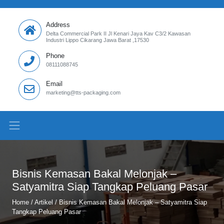
Address
Delta Commercial Park II Jl Kenari Jaya Kav C3/2 Kawasan
Industri Lippo Cikarang Jawa Barat ,17530
Phone
08111088745
Email
marketing@tts-packaging.com
Bisnis Kemasan Bakal Melonjak –
Satyamitra Siap Tangkap Peluang Pasar
Home
/
Artikel
/
Bisnis Kemasan Bakal Melonjak – Satyamitra Siap
Tangkap Peluang Pasar