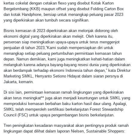
kertas cokelat dengan cetakan flexo yang disebut Kotak Karton
Bergelombang (KKB) maupun offset yang disebut Folding Carton Box
dan kotak Handphone, bersiap untuk menangkap peluang pasar 2023
yang diperkirakan akan tumbuh secara signifikan.
Bisnis kemasan di 2023 diperkirakan akan melonjak didorong oleh
ekonomi digital yang diperkirakan akan melejit. Oleh karena itu,
perseroan siap meningkatkan upaya-upaya untuk terus menggenjot
penjualan di tahun 2023,”Kami sudah mempersiapkan diri untuk
menangkap setiap peluang pertumbuhan permintaan kemasan tahun
depan. Namun demikian, kami juga meningkatkan kehati-hatian dalam
melangkah karena adanya bayang-bayang resesi dunia yang diperkirakan
akan berdampak terhadap ekonomi Indonesia tahun depan,” kata Direktur
Marketing SMKL, Herryanto Setiono Hidayat dalam siaran persnya di
Jakarta, kemarin.
Di sisi lain, permintaan kemasan ramah lingkungan yang diperkirakan
akan terus meningkat** juga akan menjadi keuntungan untuk SMKL yang
memproduksi kemasan berbahan baku karton hasil daur ulang. Apalagi,
SMKL telah memperoleh sertifikasi berkelanjutan Forest Stewardship
Council (FSC) untuk upaya pengembangan bisnis berkelanjutan.
Tren peningkatan kesadaran masyarakat akan pentingnya produk ramah
lingkungan dapat dilihat dalam laporan Nielsen, Sustainable Shoppers: